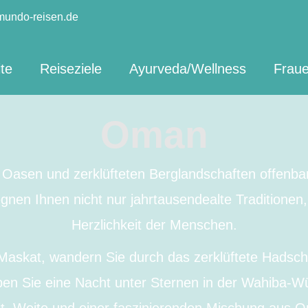
mundo-reisen.de
ite
Reiseziele
Ayurveda/Wellness
Fraue
Oman
asen und zerklüfteten Berglandschaften offenbart 
egnen Ihnen nicht nur jahrtausendealte Traditione
Herzlichkeit der Menschen.
Maskat, wandern Sie durch das zerklüftete Hadscha
ben Sie eine Nacht unter Sternen in der Wahiba-W