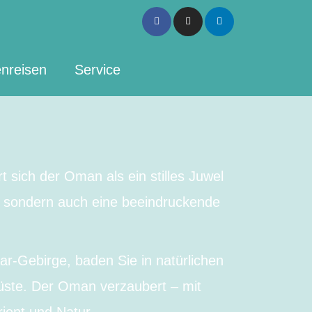
Facebook-
Instagram
Linkedin
f
nreisen
Service
sich der Oman als ein stilles Juwel
n, sondern auch eine beeindruckende
r-Gebirge, baden Sie in natürlichen
üste. Der Oman verzaubert – mit