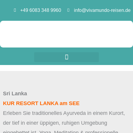
Zum
+49 6083 348 9960
info@vivamundo-reisen.de
Inhalt
springen
Sri Lanka
KUR RESORT LANKA am SEE
Erleben Sie traditionelles Ayurveda in einem Kurort,
der tief in einer üppigen, ruhigen Umgebung
eingebettet ist. Yoga, Meditation & professionelle