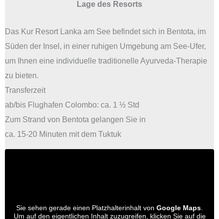
Lage des Resorts
Das Kur Resort Lanka am See befindet sich in Bentota, im
Süden der Insel, in einer ruhigen Umgebung am See-Ufer,
um Ihnen eine individuelle traditionelle Ayurveda-Therapie
zu bieten.
Transferzeit
ab/bis Flughafen Colombo: ca. 1 ½ Std
Zum Strand von Bentota gelangen Sie in
ca. 15-20 Minuten mit dem Tuktuk
Sie sehen gerade einen Platzhalterinhalt von
Google Maps
.
Um auf den eigentlichen Inhalt zuzugreifen, klicken Sie auf die