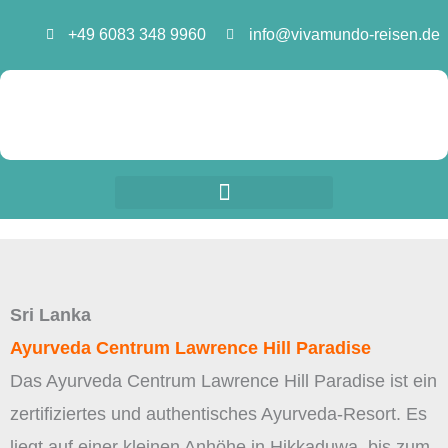
Zum
+49 6083 348 9960
info@vivamundo-reisen.de
Inhalt
springen
Sri Lanka
Ayurveda Centrum Lawrence Hill Paradise
Das Ayurveda Centrum Lawrence Hill Paradise ist ein
zertifiziertes und authentisches Ayurveda-Resort. Es
liegt auf einer kleinen Anhöhe in Hikkaduwa, bis zum