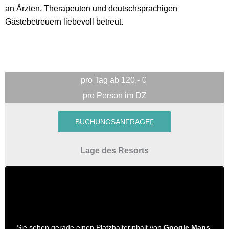
an Ärzten, Therapeuten und deutschsprachigen
Gästebetreuern liebevoll betreut.
pro Tag ab 120,- €
pro Person im DZ
BUCHUNGSANFRAGE
Lage des Resorts
Sie sehen gerade einen Platzhalterinhalt von
Google Maps
.