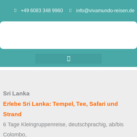
Zum
+49 6083 348 9960
info@vivamundo-reisen.de
Inhalt
springen
Sri Lanka
Erlebe Sri Lanka: Tempel, Tee, Safari und
Strand
6 Tage Kleingruppenreise, deutschprachig, ab/bis
Colombo,