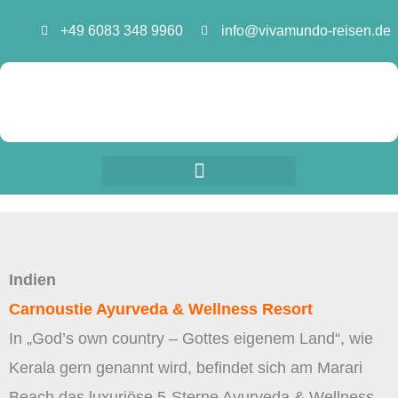
Zum
+49 6083 348 9960
info@vivamundo-reisen.de
Inhalt
springen
Indien
Carnoustie Ayurveda & Wellness Resort
In „God’s own country – Gottes eigenem Land“, wie
Kerala gern genannt wird, befindet sich am Marari
Beach das luxuriöse 5-Sterne Ayurveda & Wellness