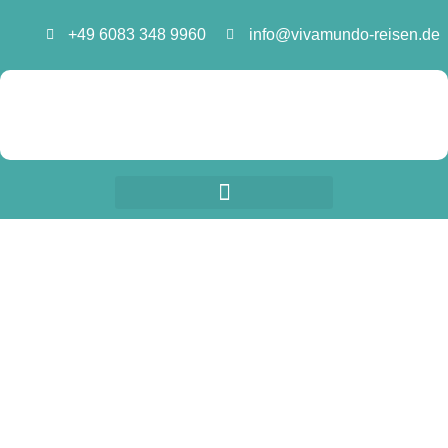
Zum
+49 6083 348 9960
info@vivamundo-reisen.de
Inhalt
springen