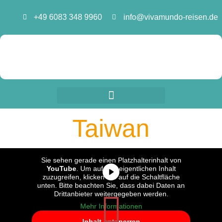
Zum
+49 6083 348 9960
info@vivamundo-reisen.de
Inhalt
springen
Taiwan
Sie sehen gerade einen Platzhalterinhalt von
YouTube
. Um auf den eigentlichen Inhalt
zuzugreifen, klicken Sie auf die Schaltfläche
unten. Bitte beachten Sie, dass dabei Daten an
Drittanbieter weitergegeben werden.
Mehr Informationen
Inhalt entsperren