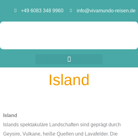
Zum
+49 6083 348 9960
info@vivamundo-reisen.de
Inhalt
springen
Island
Island
Islands spektakuläre Landschaften sind geprägt durch
Geysire, Vulkane, heiße Quellen und Lavafelder. Die