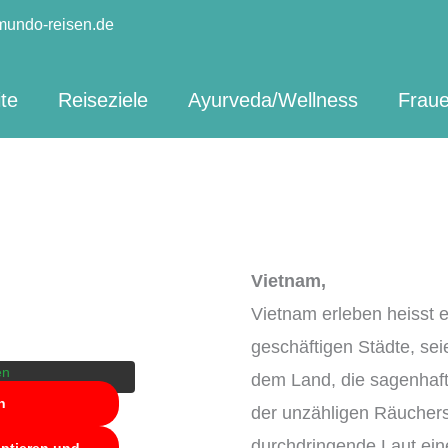
mundo-reisen.de
ite
Reiseziele
Ayurveda/Wellness
Fraue
lterinhalt von
Vietnam,
lichen Inhalt
chaltfläche unten.
Vietnam erleben heisst e
en an Drittanbieter
den.
geschäftigen Städte, sei
en
dem Land, die sagenhaf
n
der unzähligen Räuchers
durchdringende Laut ei
eptieren und