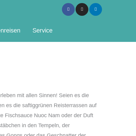
Facebook-
Instagram
Linkedin
f
nreisen
Service
rleben mit allen Sinnen! Seien es die
en es die saftiggrünen Reisterrassen auf
te Fischsauce Nuoc Nam oder der Duft
täbchen in den Tempeln, der
nes Gongs oder das Geschnatter der