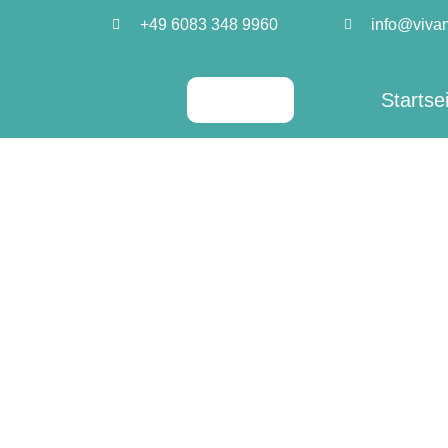
Zum
+49 6083 348 9960
info@viva
Inhalt
springen
Startse