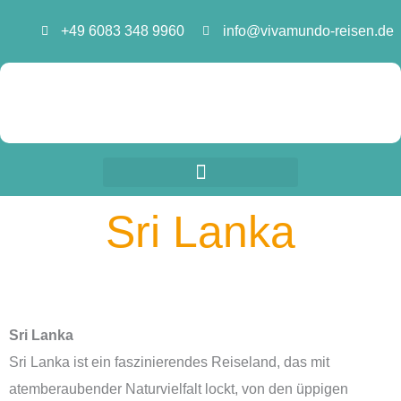
Zum
+49 6083 348 9960
info@vivamundo-reisen.de
Inhalt
springen
Sri Lanka
Sri Lanka
Sri Lanka ist ein faszinierendes Reiseland, das mit
atemberaubender Naturvielfalt lockt, von den üppigen