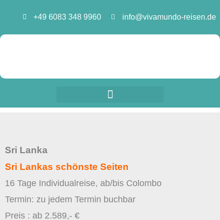
Zum
+49 6083 348 9960
info@vivamundo-reisen.de
Inhalt
springen
Sri Lanka
Sri Lankas schönste Seiten
16 Tage Individualreise, ab/bis Colombo
Termin: zu jedem Termin buchbar
Preis : ab 2.589,- €