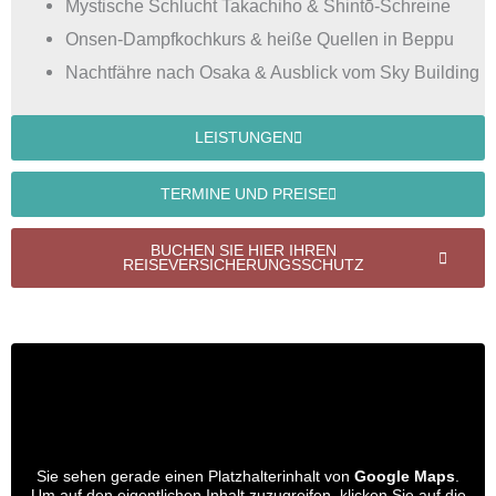
Mystische Schlucht Takachiho & Shintō-Schreine
Onsen-Dampfkochkurs & heiße Quellen in Beppu
Nachtfähre nach Osaka & Ausblick vom Sky Building
LEISTUNGEN
TERMINE UND PREISE
BUCHEN SIE HIER IHREN
REISEVERSICHERUNGSSCHUTZ
Sie sehen gerade einen Platzhalterinhalt von
Google Maps
.
Um auf den eigentlichen Inhalt zuzugreifen, klicken Sie auf die