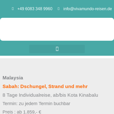
Zum
+49 6083 348 9960
info@vivamundo-reisen.de
Inhalt
springen
Malaysia
Sabah: Dschungel, Strand und mehr
8 Tage Individualreise, ab/bis Kota Kinabalu
Termin: zu jedem Termin buchbar
Preis : ab 1.859,- €