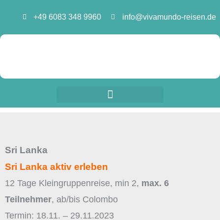
Zum
+49 6083 348 9960
info@vivamundo-reisen.de
Inhalt
springen
Sri Lanka
Sri Lanka aktiv erleben
12 Tage Kleingruppenreise, min 2,
max. 6
Teilnehmer
, ab/bis Colombo
Termin: 18.11. – 29.11.2023