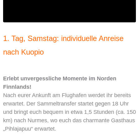
1. Tag, Samstag: individuelle Anreise
nach Kuopio
Erlebt unvergessliche Momente im Norden
Finnlands!
Nach eurer Ankunft am Flughafen werdet ihr bereits
erwartet. Der Sammeltransfer startet gegen 18 Uhr
und bringt euch bequem in etwa 1,5 Stunden (ca. 150
km) nach Nurmes, wo euch das charmante Gasthaus
„Pihlajapuu“ erwartet.