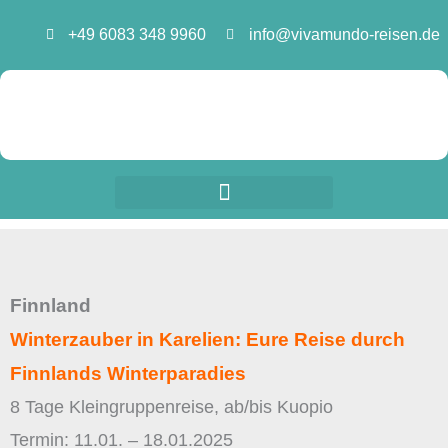
Zum
+49 6083 348 9960
info@vivamundo-reisen.de
Inhalt
springen
Finnland
Winterzauber in Karelien: Eure Reise durch
Finnlands Winterparadies
8 Tage Kleingruppenreise, ab/bis Kuopio
Termin: 11.01. – 18.01.2025