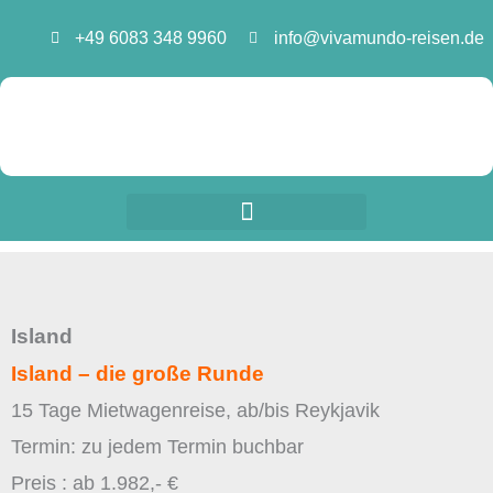
Zum
+49 6083 348 9960
info@vivamundo-reisen.de
Inhalt
springen
Island
Island – die große Runde
15 Tage Mietwagenreise, ab/bis Reykjavik
Termin: zu jedem Termin buchbar
Preis : ab 1.982,- €