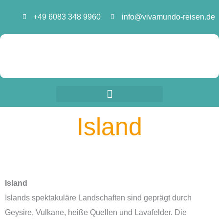
Zum
+49 6083 348 9960
info@vivamundo-reisen.de
Inhalt
springen
Island
Island
Islands spektakuläre Landschaften sind geprägt durch
Geysire, Vulkane, heiße Quellen und Lavafelder. Die