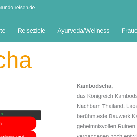
mundo-reisen.de
ite
Reiseziele
Ayurveda/Wellness
Fraue
cha
lterinhalt von
Kambodscha,
lichen Inhalt
chaltfläche unten.
das Königreich Kambods
en an Drittanbieter
den.
Nachbarn Thailand, Lao
en
berühmteste Bauwerk Ka
n
geheimnisvollen Ruinen 
vergangenen hoch entwic
eptieren und