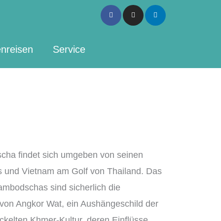
Facebook-
Instagram
Linkedin
f
nreisen
Service
cha findet sich umgeben von seinen
s und Vietnam am Golf von Thailand. Das
mbodschas sind sicherlich die
von Angkor Wat, ein Aushängeschild der
kelten Khmer-Kultur, deren Einflüsse