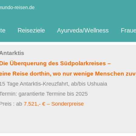
mundo-reisen.de
ite
Reiseziele
Ayurveda/Wellness
Fraue
Antarktis
Die Überquerung des Südpolarkreises –
eine Reise dorthin, wo nur wenige Menschen zu
15 Tage Antarktis-Kreuzfahrt, ab/bis Ushuaia
Termin: garantierte Termine bis 2025
Preis : ab
7.521,- € – Sonderpreise