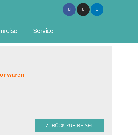
Facebook-
Instagram
Linkedin
f
nreisen
Service
vor waren
ZURÜCK ZUR REISE