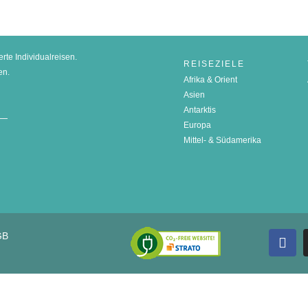
erte Individualreisen.
REISEZIELE
en.
Afrika & Orient
Asien
Antarktis
Europa
Mittel- & Südamerika
Fac
GB