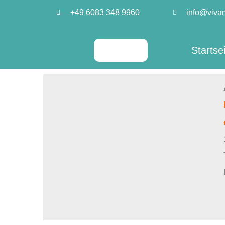
Zum
+49 6083 348 9960
info@viva
Inhalt
springen
Startse