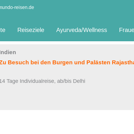
mundo-reisen.de
ite
Reiseziele
Ayurveda/Wellness
Fraue
Indien
Zu Besuch bei den Burgen und Palästen Rajast
14 Tage Individualreise, ab/bis Delhi