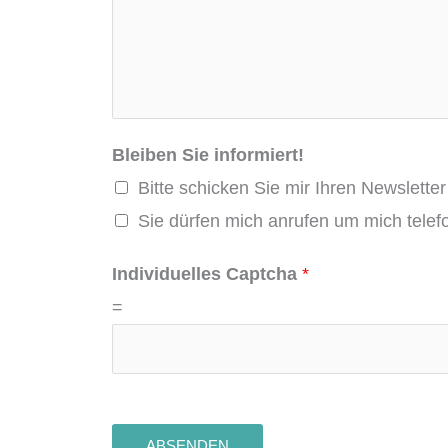
o
m
m
e
n
Bleiben Sie informiert!
t
Bitte schicken Sie mir Ihren Newsletter
a
Sie dürfen mich anrufen um mich telef
r
b
Individuelles Captcha
*
e
=
v
o
r
z
ABSENDEN