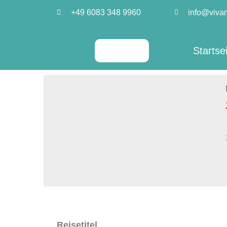
Zum
+49 6083 348 9960
info@viva
Inhalt
springen
Startse
Reisetitel