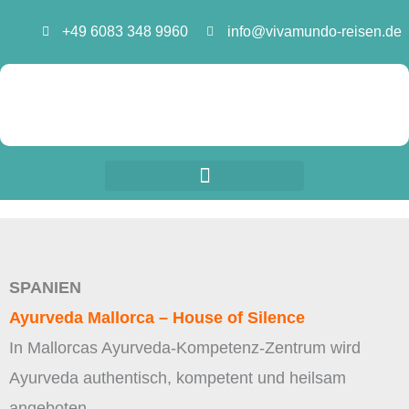
Zum
+49 6083 348 9960
info@vivamundo-reisen.de
Inhalt
springen
SPANIEN
Ayurveda Mallorca – House of Silence
In Mallorcas Ayurveda-Kompetenz-Zentrum wird
Ayurveda authentisch, kompetent und heilsam
angeboten.