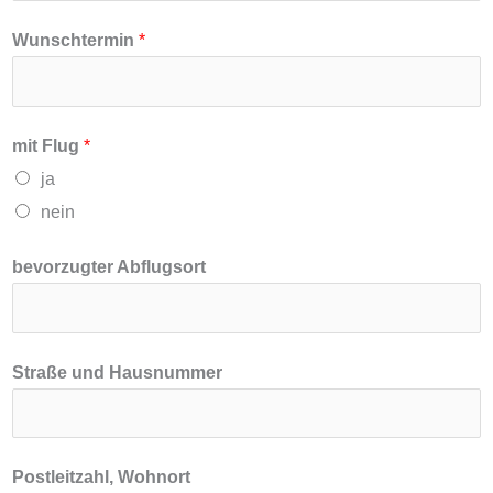
r
Wunschtermin
*
A
b
f
l
mit Flug
*
u
ja
g
nein
s
bevorzugter Abflugsort
o
r
t
Straße und Hausnummer
E
-
M
a
Postleitzahl, Wohnort