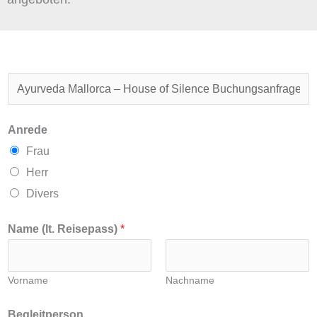
R
e
i
Anrede
s
Frau
e
Herr
t
Divers
i
Name (lt. Reisepass)
*
t
e
l
Vorname
Nachname
Begleitperson