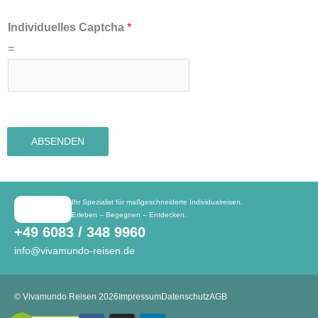
Individuelles Captcha
*
=
ABSENDEN
Ihr Spezialist für maßgeschneiderte Individualreisen.
Erleben – Begegnen – Entdecken.
+49 6083 / 348 9960
info@vivamundo-reisen.de
© Vivamundo Reisen 2026
Impressum
Datenschutz
AGB