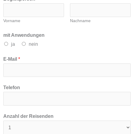
Vorname
Nachname
mit Anwendungen
ja
nein
H
E-Mail
*
a
u
s
Telefon
n
u
m
Anzahl der Reisenden
m
e