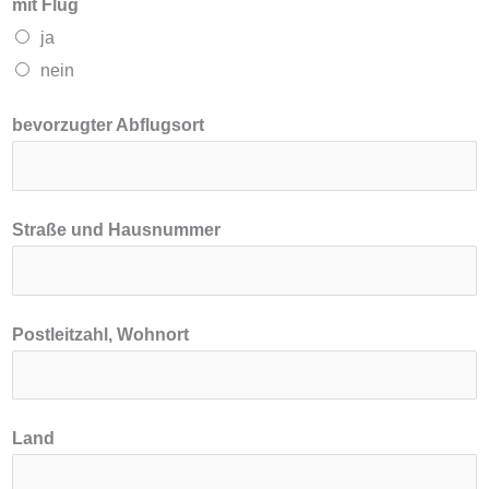
mit Flug
u
ja
n
nein
s
c
bevorzugter Abflugsort
h
t
e
Straße und Hausnummer
r
m
i
Postleitzahl, Wohnort
n
S
t
Land
r
a