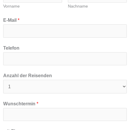
Vorname
Nachname
E-Mail
*
Telefon
Anzahl der Reisenden
d
Wunschtermin
*
e
r
W