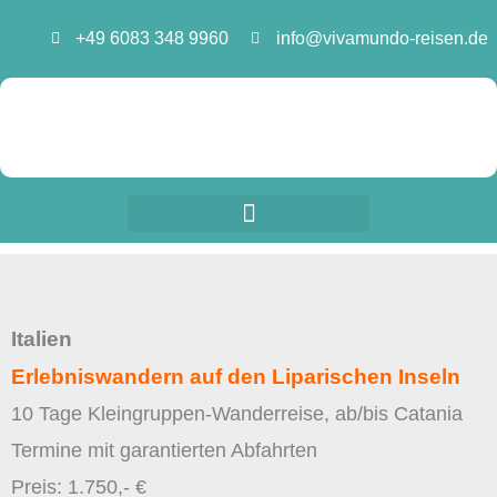
Zum
+49 6083 348 9960
info@vivamundo-reisen.de
Inhalt
springen
Italien
Erlebniswandern auf den Liparischen Inseln
10 Tage Kleingruppen-Wanderreise, ab/bis Catania
Termine mit garantierten Abfahrten
Preis: 1.750,- €